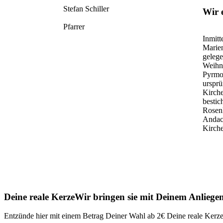
Stefan Schiller
Wir 
Pfarrer
Inmitt
Marien
gelege
Weihna
Pyrmon
ursprü
Kirche
bestic
Rosenk
Andach
Kirche
Deine reale Kerze
Wir bringen sie mit Deinem Anlieg
Entzünde hier mit einem Betrag Deiner Wahl ab 2€ Deine reale Kerze