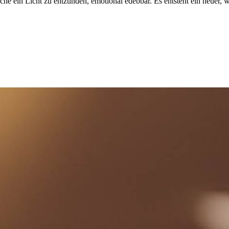
rche ein Licht zu entzünden, emotional edebbar. Es entsteht ein neuer