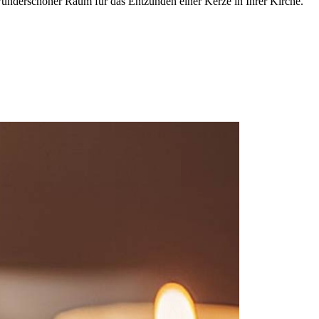
, wunderschöner Raum für das Entzünden einer Kerze in Ihrer Kirche.