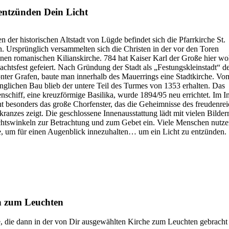
entzünden Dein Licht
en der historischen Altstadt von Lügde befindet sich die Pfarrkirche St.
. Ursprünglich versammelten sich die Christen in der vor den Toren
nen romanischen Kilianskirche. 784 hat Kaiser Karl der Große hier wo
chtsfest gefeiert. Nach Gründung der Stadt als „Festungskleinstadt“ d
ter Grafen, baute man innerhalb des Mauerrings eine Stadtkirche. Vo
nglichen Bau blieb der untere Teil des Turmes von 1353 erhalten. Das
nschiff, eine kreuzförmige Basilika, wurde 1894/95 neu errichtet. Im I
ht besonders das große Chorfenster, das die Geheimnisse des freudenre
ranzes zeigt. Die geschlossene Innenausstattung lädt mit vielen Bilder
tswinkeln zur Betrachtung und zum Gebet ein. Viele Menschen nutze
, um für einen Augenblick innezuhalten… um ein Licht zu entzünden.
en zum Leuchten
, die dann in der von Dir ausgewählten Kirche zum Leuchten gebracht