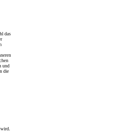
hl das
er
m
nneren
ichen
n und
n die
 wird.